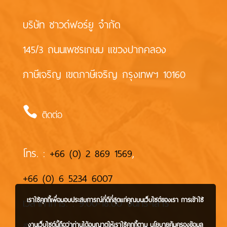
บริษัท ซาวด์ฟอร์ยู จำกัด
145/3 ถนนเพชรเกษม แขวงปากคลอง
ภาษีเจริญ เขตภาษีเจริญ กรุงเทพฯ 10160

ติดต่อ
โทร. :
+66 (0) 2 869 1569
,
+66 (0) 6 5234 6007
เวลาทำการ. : 9:00-18:00 จันทร์-เสาร์
เราใช้คุกกี้เพื่อมอบประสบการณ์ที่ดีที่สุดแก่คุณบนเว็บไซต์ของเรา การเข้าใช้
งานเว็บไซต์นี้ถือว่าท่านได้อนุญาตให้เราใช้คุกกี้ตาม
นโยบายคุ้มครองข้อมูล